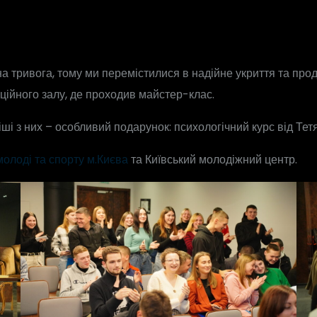
 тривога, тому ми перемістилися в надійне укриття та прод
ційного залу, де проходив майстер-клас.
ші з них – особливий подарунок: психологічний курс від Тет
олоді та спорту м.Києва
та Київський молодіжний центр.