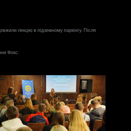
овжили лекцію в підземному паркінгу. Після
яни Фокс.