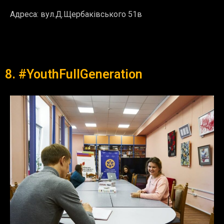
Адреса:
вул.Д.Щербаківського 51в
8. #YouthFullGeneration