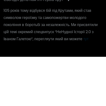
105 років тому відбувся бій під Крутами, який став
символом героїзму та самопожертви молодого
покоління в боротьбі за незалежність. Ми присвятили
цій темі окремий спецвипуск “НеНудної Історії 2.0 з
Іваном Галетою”, перегляути який ви можете
тут