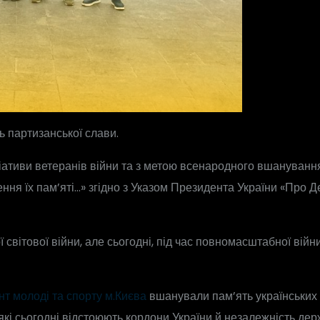
ь партизанської слави.
іативи ветеранів війни та з метою всенародного вшанування 
нення їх пам’яті…» згідно з Указом Президента України «Про 
 світової війни, але сьогодні, під час повномасштабної
війни
т молоді та спорту м.Києва
вшанували пам’ять українських Г
, які сьогодні відстоюють кордони України й незалежність дер