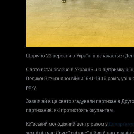
Щорічно 22 вересня в Україні відзначається Ден
Свято встановлено в Україні «…на підтримку ініц
Великої Вітчизняної війни 1941-1945 років, увіч
року.
Зазвичай в це свято згадували партизанів Другої
партизанив, які протистоять окупантам.
Київський молодіжний центр разом з
Департамен
землі під час Другої світової війни й партизанів