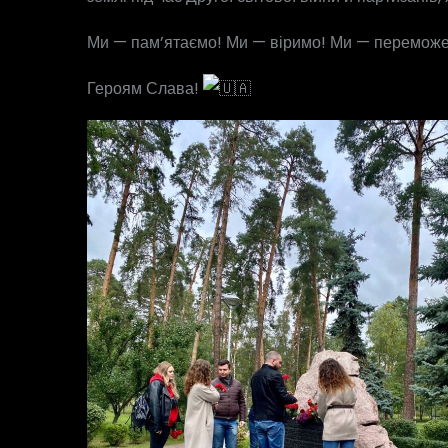
Ми — пам’ятаємо! Ми — віримо! Ми — перемож
Героям Слава!