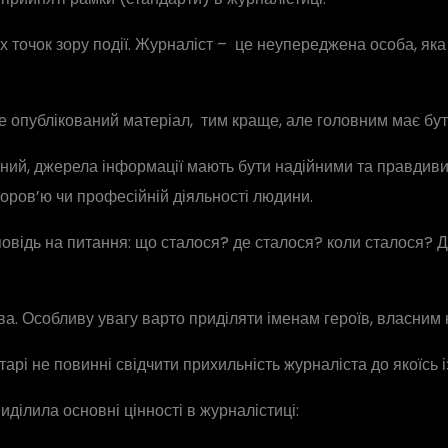
их точок зору події. Журналіст – це неупереджена особа, яка
 опублікований матеріал, тим краще, але головним має бути
рений, джерела інформації мають бути надійними та правдив
оров’ю чи професійній діяльності людини.
повідь на питання: що сталося? де сталося? коли сталося? Д
ива. Особливу увагу варто приділяти іменам героїв, власним 
рі не повинні свідчити прихильність журналіста до якоїсь із 
ділила основні цінності в журналістиці: