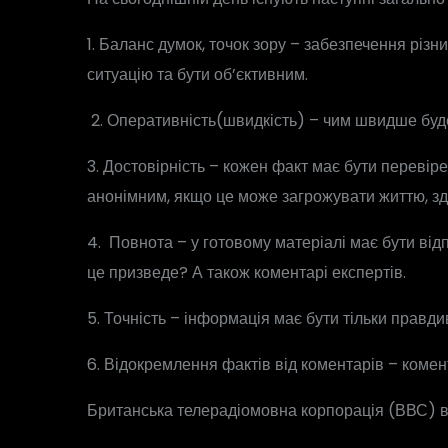
1. Баланс думок, точок зору – забезпечення різн
ситуацію та бути об’єктивним.
2. Оперативність(швидкість) – чим швидше буде
3. Достовірність – кожен факт має бути переві
анонімним, якщо це може загрожувати життю, зд
4. Повнота – у готовому матеріалі має бути від
це призведе? А також коментарі експертів.
5. Точність – інформація має бути тільки правд
6. Відокремлення фактів від коментарів – комента
Британська телерадіомовна корпорація (ВВС) ви