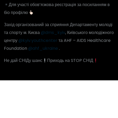
Для участі обов’язкова реєстрація за посиланням в
біо профілю
Захід організований за сприяння Департаменту молоді
та спорту м. Києва
@dms_kyiv
, Київського молодіжного
центру
@kyiv.youthcenter
та AHF – AIDS Healthcare
Foundation
@ahf_ukraine
.
Не дай СНІДу шанс
Приходь на STOP СНІД