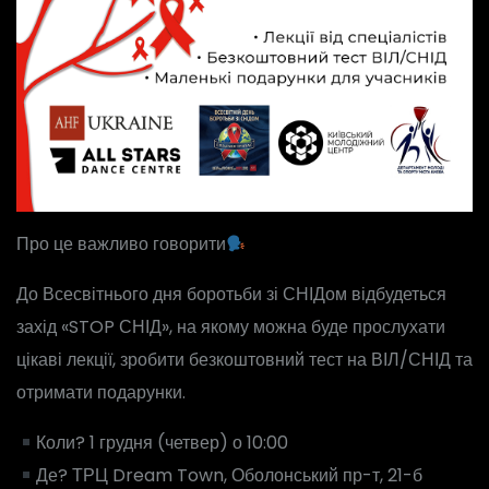
Про це важливо говорити
До Всесвітнього дня боротьби зі СНІДом відбудеться
захід «STOP СНІД», на якому можна буде прослухати
цікаві лекції, зробити безкоштовний тест на ВІЛ/СНІД та
отримати подарунки.
Коли? 1 грудня (четвер) о 10:00
Де? ТРЦ Dream Town, Оболонський пр-т, 21-б