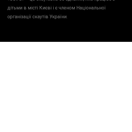
дітьми в місті Києві і є членом Національної
організації скаутів України.