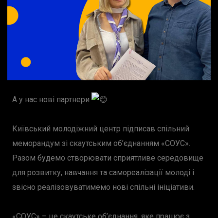
А у нас нові партнери
Київський молодіжний центр підписав спільний
меморандум зі скаутським об’єднанням «СОУС».
Разом будемо створювати сприятливе середовище
для розвитку, навчання та самореалізації молоді і
звісно реалізовуватимемо нові спільні ініціативи.
«СОУС» – це скаутське об’єднання, яке працює з