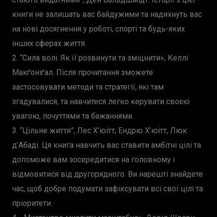
книги не залишать вас байдужими та надихнуть вас
на нові досягнення у роботі, спорті та будь-яких
інших сферах життя.
2. “Сила волі. Як її розвинути та зміцнити», Келлі
Макґоніґал. Після прочитання зможете
застосовувати методи та стратегії, які там
згадувалися, та навчитеся легко керувати своєю
увагою, почуттями та бажаннями.
3. “Цільне життя”, Лес Х’юітт, Ендрю Х’юітт, Люк
д’Абаді. Ця книга навчить вас ставити амбітні цілі та
допоможе вам зосередитися на головному і
відмовитися від другорядного. Ви нарешті знайдете
час, щоб добре подумати зафіксувати всі свої цілі та
пріоритети.