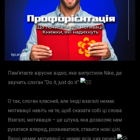
Пам’ятаєте вірусне відео, яке випустили Nike, де
звучить слоган “Do it, just do it”
О так, слоган класний, але іноді взагалі немає
мотивації навіть на те, щоб сказати собі ці слова.
Взагалі, мотивація – це штука, яка дозволяє нам
рухатися вперед, розвиватися, ставити нові цілі.
Якщо немає мотивації – немає всіх цих речей