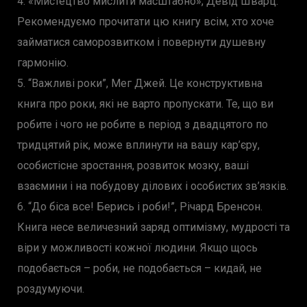
4. «Мистецтво мислити масштабно», Девід Шварц.
Рекомендуємо прочитати цю книгу всім, хто хоче
займатися саморозвитком і повернути душевну
гармонію.
5. “Важливі роки”, Мег Джей. Це конструктивна
книга про роки, які не варто пропускати. Те, що ви
робите і чого не робите в період з двадцятого по
тридцятий рік, може вплинути на вашу кар’єру,
особистісне зростання, розвиток мозку, ваші
взаємини і на побудову ділових і особистих зв’язків.
6. “До біса все! Берись і роби!”, Річард Бренсон.
Книга несе величезний заряд оптимізму, мудрості та
віри у можливості кожної людини. Якщо щось
подобається – роби, не подобається – кидай, не
роздумуючи.