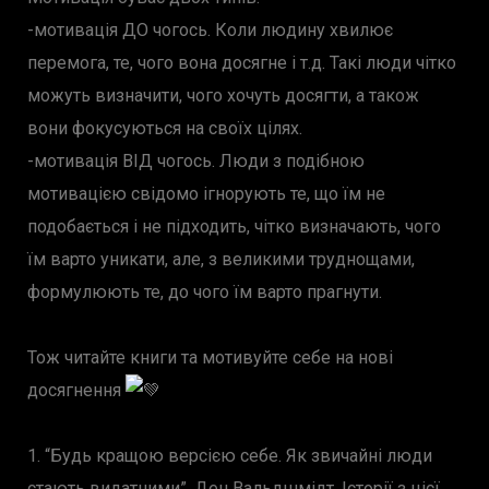
-мотивація ДО чогось. Коли людину хвилює
перемога, те, чого вона досягне і т.д. Такі люди чітко
можуть визначити, чого хочуть досягти, а також
вони фокусуються на своїх цілях.
-мотивація ВІД чогось. Люди з подібною
мотивацією свідомо ігнорують те, що їм не
подобається і не підходить, чітко визначають, чого
їм варто уникати, але, з великими труднощами,
формулюють те, до чого їм варто прагнути.
Тож читайте книги та мотивуйте себе на нові
досягнення
1. “Будь кращою версією себе. Як звичайні люди
стають видатними”, Ден Вальдшмідт. Історії з цієї