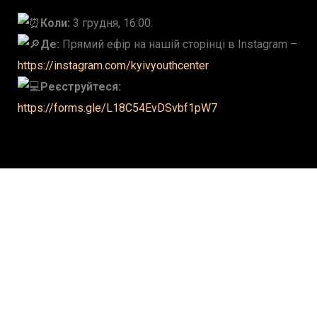
Коли:
3 грудня, 16:00.
Де:
Прямий ефір на нашій сторінці в Instagram –
https://instagram.com/kyivyouthcenter
Реєструйтеся:
https://forms.gle/L18C54EvDSvbf1pW7