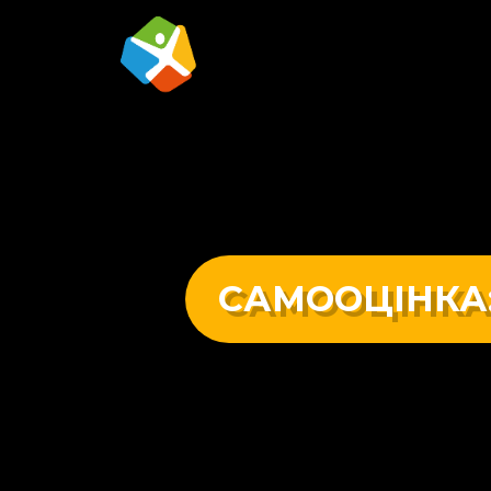
САМООЦІНКА: