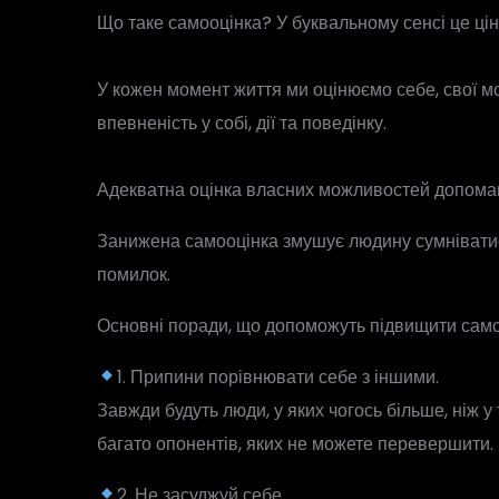
Що таке самооцінка? У буквальному сенсі це цінн
⠀
У кожен момент життя ми оцінюємо себе, свої мож
впевненість у собі, дії та поведінку.
⠀
Адекватна оцінка власних можливостей допомаг
Занижена самооцінка змушує людину сумніватися
помилок.
Основні поради, що допоможуть підвищити самоо
1. Припини порівнювати себе з іншими.
Завжди будуть люди, у яких чогось більше, ніж 
багато опонентів, яких не можете перевершити.
2. Не засуджуй себе.