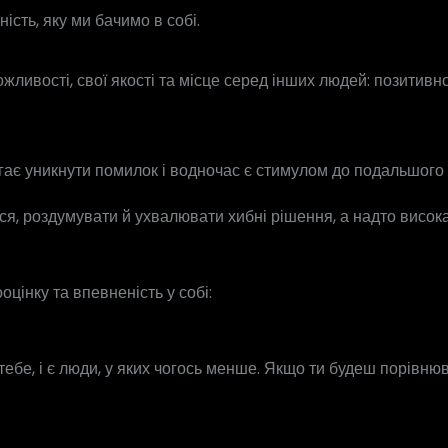
ість, яку ми бачимо в собі.
ливості, свої якості та місце серед інших людей: позитивно
ає уникнути помилок і водночас є стимулом до подальшого 
, роздумувати й ухвалювати хибні рішення, а надто висока 
цінку та впевненість у собі:
у тебе, і є люди, у яких чогось менше. Якщо ти будеш порів