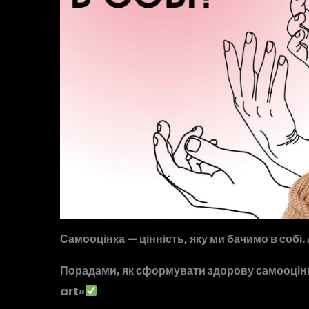
Самооцінка — цінність, яку ми бачимо в собі.
Порадами, як сформувати здорову самооцінку
art»