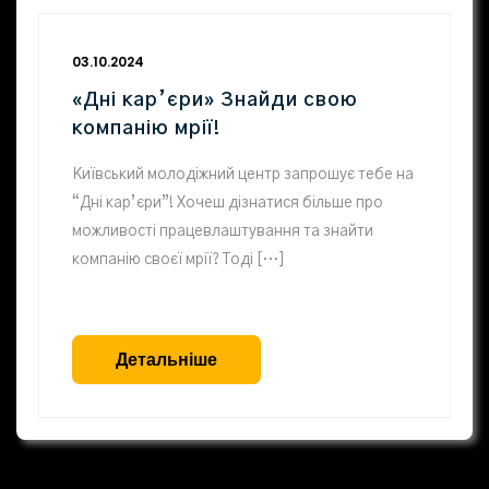
03.10.2024
«Дні кар’єри» Знайди свою
компанію мрії!
Київський молодіжний центр запрошує тебе на
“Дні кар’єри”! Хочеш дізнатися більше про
можливості працевлаштування та знайти
компанію своєї мрії? Тоді […]
Детальніше