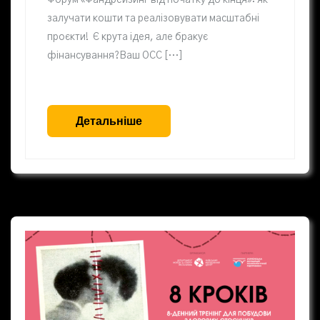
залучати кошти та реалізовувати масштабні
проєкти! Є крута ідея, але бракує
фінансування?Ваш ОСС […]
Детальніше