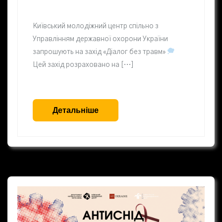
Київський молодіжний центр спільно з
Управлінням державної охорони України
запрошують на захід «Діалог без травм»
Цей захід розраховано на […]
Детальніше