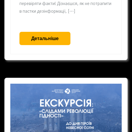
перевіряти факти! Дізнаєшся, як не потрапити
в пастки дезінформації, […]
Детальніше