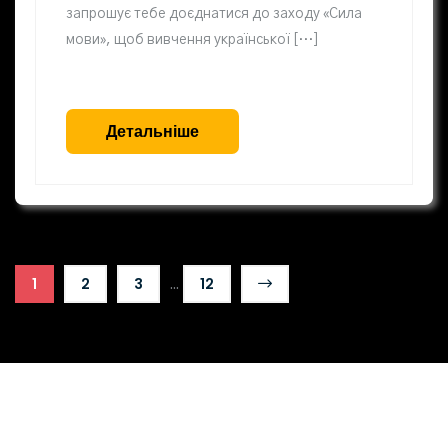
запрошує тебе доєднатися до заходу «Сила
мови», щоб вивчення української […]
Детальніше
...
1
2
3
12