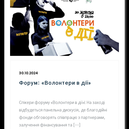
30.10.2024
Форум: «Волонтери в дії»
Спікери форуму «Волонтери в дії»! На заході
відбудеться панельна дискусія, де благодійні
фонди обговорять співпрацю з партнерами,
залучення фінансування та […]